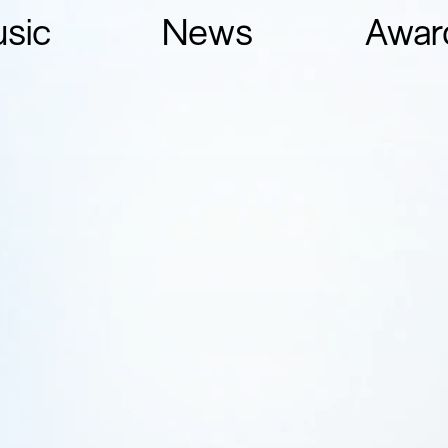
sic
News
Awar